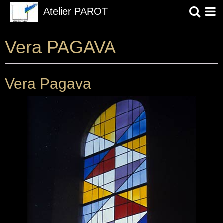
Atelier PAROT
Page d'accueil
Vera PAGAVA
Les Artistes et l'atelier PAROT ...
Vera Pagava
Contact
Liens