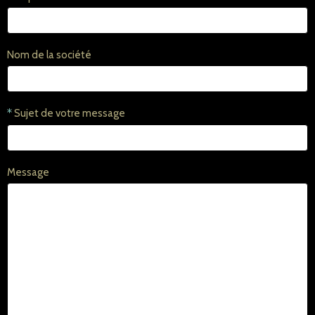
Nom de la société
Sujet de votre message
Message