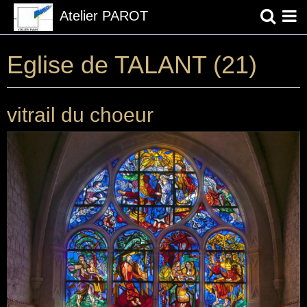
Atelier PAROT
Page d'accueil
Eglise de TALANT (21)
Les Artistes et l'atelier PAROT ...
vitrail du choeur
Contact
Liens